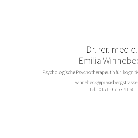
Dr. rer. medic.
Emilia Winnebe
Psychologische Psychotherapeutin für kogniti
winnebeck@praxisbergstrass
Tel.:
0151 - 67 57 41 60