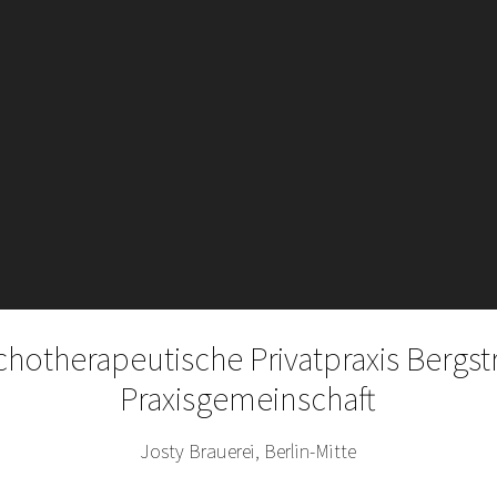
chotherapeutische Privatpraxis Bergst
Praxisgemeinschaft
Josty Brauerei, Berlin-Mitte