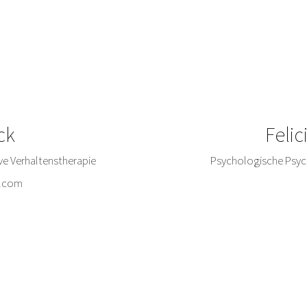
ck
Feli
ve Verhaltenstherapie
Psychologische Psych
e.com